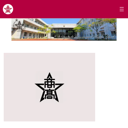
内
長崎市立長崎商業高校学校
容
を
ス
キ
ッ
プ