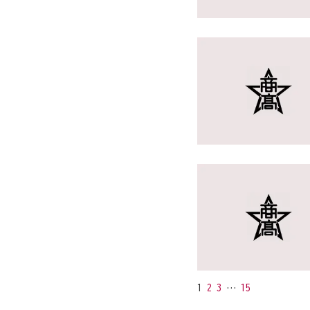
1
2
3
…
15