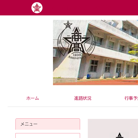
内
長崎市立長崎商業高校学校
容
を
ス
キ
ッ
プ
ホーム
進路状況
行事予
メニュー