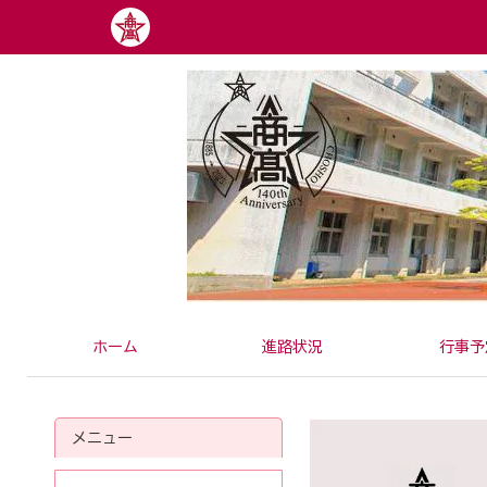
内
長崎市立長崎商業高校学校
容
を
ス
キ
ッ
プ
ホーム
進路状況
行事予
メニュー