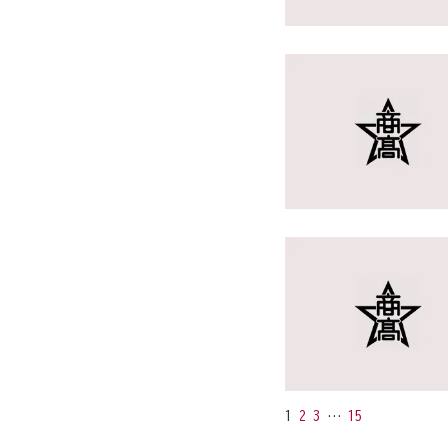
1
2
3
…
15