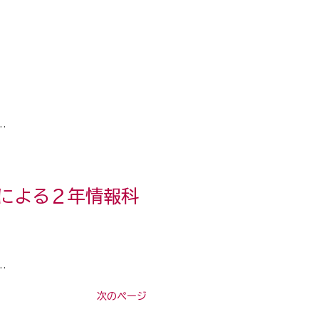
…
による２年情報科
…
次のページ