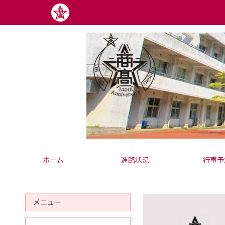
内
長崎市立長崎商業高校学校
容
を
ス
キ
ッ
プ
ホーム
進路状況
行事予
メニュー